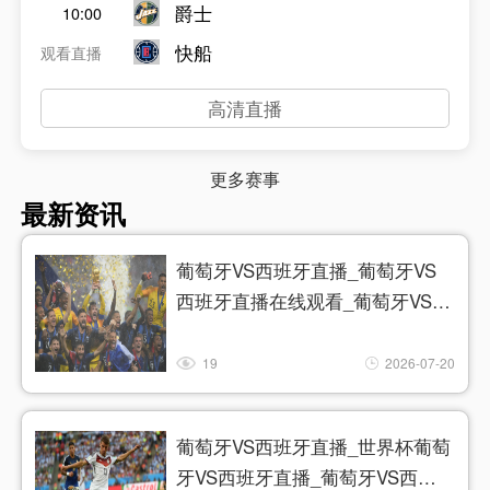
爵士
10:00
快船
观看直播
高清直播
更多赛事
最新资讯
葡萄牙VS西班牙直播_葡萄牙VS
西班牙直播在线观看_葡萄牙VS西
班牙实时全场直播入口
19
2026-07-20
葡萄牙VS西班牙直播_世界杯葡萄
牙VS西班牙直播_葡萄牙VS西班